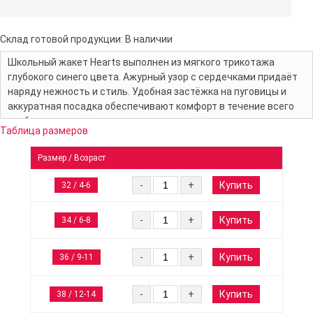
Склад готовой продукции:
В наличии
Школьный жакет Hearts выполнен из мягкого трикотажа
глубокого синего цвета. Ажурный узор с сердечками придаёт
наряду нежность и стиль. Удобная застёжка на пуговицы и
аккуратная посадка обеспечивают комфорт в течение всего
учебного дня.
Таблица размеров
Размер / Возраст
Купить
-
+
32 / 4-6
Купить
-
+
34 / 6-8
Купить
-
+
36 / 9-11
Купить
-
+
38 / 12-14