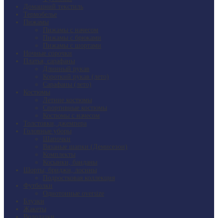
Домашний текстиль
Термобелье
Пижамы
Пижамы с начесом
Пижамы с брюками
Пижамы с шортами
Ночные сорочки
Платья, сарафаны
Длинный рукав
Короткий рукав (лето)
Сарафаны (лето)
Костюмы
Летние костюмы
Спортивные костюмы
Костюмы с начесом
Толстовки, джемпера
Головные уборы
Шапочки
Вязаные шапки (Демисезон)
Комплекты
Косынки, банданы
Шорты, бриджи, лосины
Подростковая коллекция
Футболки
Однотонные oversize
Блузки
Жакеты
Водолазки