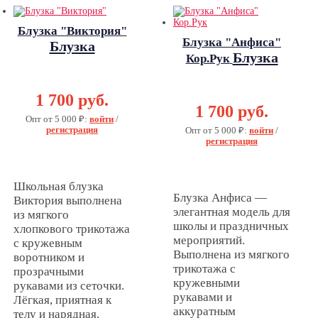
Блузка "Виктория"
Блузка "Анфиса"
Блузка
Блузка
Кор.Рук
"Виктория"
"Анфиса"
Кор.Рук
1 700 руб.
1 700 руб.
Опт от 5 000 ₽:
войти
/
регистрация
Опт от 5 000 ₽:
войти
/
регистрация
Школьная блузка
Блузка Анфиса —
Виктория выполнена
элегантная модель для
из мягкого
школы и праздничных
хлопкового трикотажа
мероприятий.
с кружевным
Выполнена из мягкого
воротником и
трикотажа с
прозрачными
кружевными
рукавами из сеточки.
рукавами и
Лёгкая, приятная к
аккуратным
телу и нарядная.