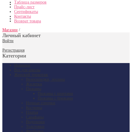
Таблица размеров
Прайс-лист
Прайс-лист
Сертификаты
Контакты
Контакты
Возврат товара
Магазин
/
Личный кабинет
Войти
Регистрация
Категории
Новинки
Все для школы
Женский трикотаж
Велосипедки, лосины
Жилетки
Пижамы
Пижамы с шортами
Пижамы с брюками
Ночные сорочки
Костюмы
Платья
Сарафаны
Водолазки
Толстовки
Футболки