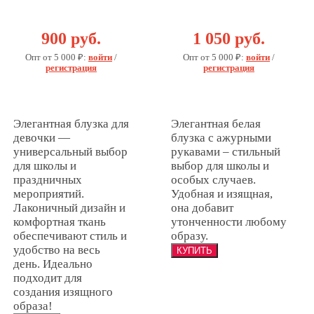
"Анастасия"
"Евгения"
900 руб.
1 050 руб.
Опт от 5 000 ₽:
войти
/
Опт от 5 000 ₽:
войти
/
регистрация
регистрация
Элегантная блузка для
Элегантная белая
девочки —
блузка с ажурными
универсальный выбор
рукавами – стильный
для школы и
выбор для школы и
праздничных
особых случаев.
мероприятий.
Удобная и изящная,
Лаконичный дизайн и
она добавит
комфортная ткань
утонченности любому
обеспечивают стиль и
образу.
удобство на весь
день. Идеально
подходит для
создания изящного
образа!