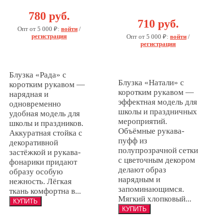
Кор.Рук
780 руб.
710 руб.
Опт от 5 000 ₽:
войти
/
регистрация
Опт от 5 000 ₽:
войти
/
регистрация
Блузка «Рада» с
Блузка «Натали» с
коротким рукавом —
коротким рукавом —
нарядная и
эффектная модель для
одновременно
школы и праздничных
удобная модель для
мероприятий.
школы и праздников.
Объёмные рукава-
Аккуратная стойка с
пуфф из
декоративной
полупрозрачной сетки
застёжкой и рукава-
с цветочным декором
фонарики придают
делают образ
образу особую
нарядным и
нежность. Лёгкая
запоминающимся.
ткань комфортна в...
Мягкий хлопковый...