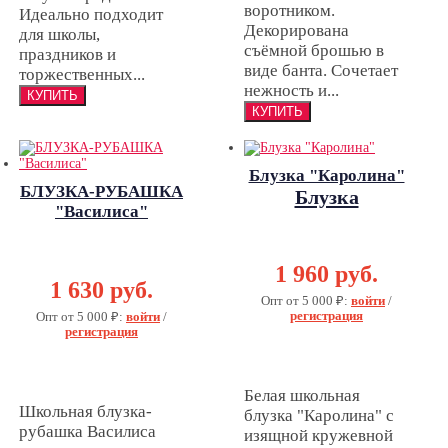
воротником.
Идеально подходит
Декорирована
для школы,
съёмной брошью в
праздников и
виде банта. Сочетает
торжественных...
нежность и...
Блузка "Каролина"
БЛУЗКА-РУБАШКА
Блузка
"Василиса"
"Каролина"
БЛУЗКА-
РУБАШКА
1 960 руб.
"Василиса"
1 630 руб.
Опт от 5 000 ₽:
войти
/
регистрация
Опт от 5 000 ₽:
войти
/
регистрация
Белая школьная
Школьная блузка-
блузка "Каролина" с
рубашка Василиса
изящной кружевной