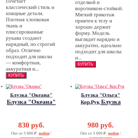
сочетает
отделкой и
классический стиль и
воротником-стойкой.
изящные детали.
Мягкий трикотаж
Плотная хлопковая
приятен к телу и
ткань и
хорошо держит
плиссированные
форму. Модель
рукава создают
выглядит нарядно и
нарядный, но строгий
аккуратно, идеально
образ. Отлично
подходит для школы
подходит для школы
и...
— комфортная,
аккуратная и...
Блузка "Океана"
Блузка "Ольга"
Блузка "Океана"
Блузка
Кор.Рук
"Ольга" Кор.Рук
830 руб.
980 руб.
Опт от 5 000 ₽:
войти
/
Опт от 5 000 ₽:
войти
/
регистрация
регистрация