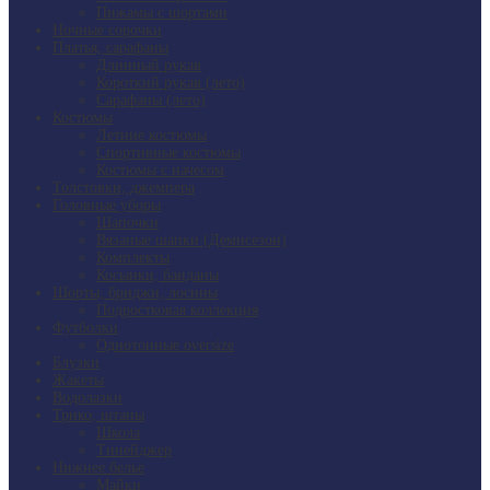
Пижамы с шортами
Ночные сорочки
Платья, сарафаны
Длинный рукав
Короткий рукав (лето)
Сарафаны (лето)
Костюмы
Летние костюмы
Спортивные костюмы
Костюмы с начесом
Толстовки, джемпера
Головные уборы
Шапочки
Вязаные шапки (Демисезон)
Комплекты
Косынки, банданы
Шорты, бриджи, лосины
Подростковая коллекция
Футболки
Однотонные oversize
Блузки
Жакеты
Водолазки
Трико, штаны
Школа
Тинейджер
Нижнее белье
Майки