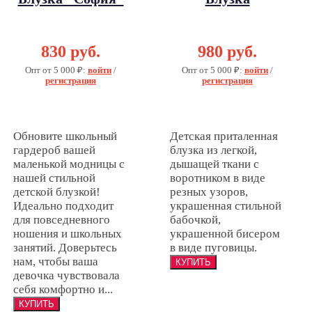
"Шарлотта"
830 руб.
980 руб.
Опт от 5 000 ₽:
войти
/
Опт от 5 000 ₽:
войти
/
регистрация
регистрация
Обновите школьный
Детская приталенная
гардероб вашей
блузка из легкой,
маленькой модницы с
дышащей ткани с
нашей стильной
воротником в виде
детской блузкой!
резных узоров,
Идеально подходит
украшенная стильной
для повседневного
бабочкой,
ношения и школьных
украшенной бисером
занятий. Доверьтесь
в виде пуговицы.
нам, чтобы ваша
девочка чувствовала
себя комфортно и...