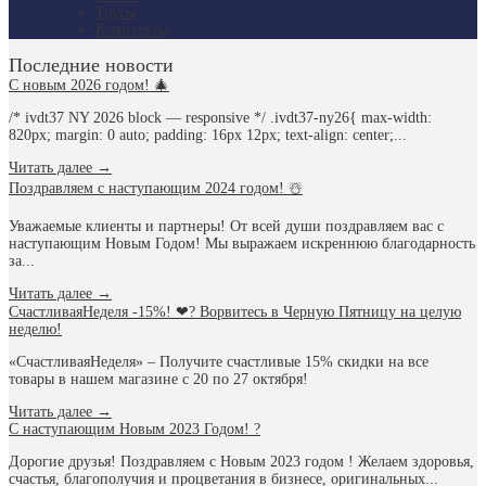
Трусы
Комплекты
Последние новости
С новым 2026 годом! 🎄
/* ivdt37 NY 2026 block — responsive */ .ivdt37-ny26{ max-width:
820px; margin: 0 auto; padding: 16px 12px; text-align: center;...
Читать далее
→
Поздравляем с наступающим 2024 годом! ☃️
Уважаемые клиенты и партнеры! От всей души поздравляем вас с
наступающим Новым Годом! Мы выражаем искреннюю благодарность
за...
Читать далее
→
СчастливаяНеделя -15%! ❤? Ворвитесь в Черную Пятницу на целую
неделю!
«СчастливаяНеделя» – Получите счастливые 15% скидки на все
товары в нашем магазине с 20 по 27 октября!
Читать далее
→
С наступающим Новым 2023 Годом! ?
Дорогие друзья! Поздравляем с Новым 2023 годом ! Желаем здоровья,
счастья, благополучия и процветания в бизнесе, оригинальных...