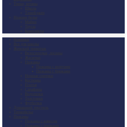
Трико, штаны
Школа
Тинейджер
Нижнее белье
Майки
Трусы
Комплекты
Новинки
Все для школы
Женский трикотаж
Велосипедки, лосины
Жилетки
Пижамы
Пижамы с шортами
Пижамы с брюками
Ночные сорочки
Костюмы
Платья
Сарафаны
Водолазки
Толстовки
Футболки
Домашний текстиль
Термобелье
Пижамы
Пижамы с начесом
Пижамы с брюками