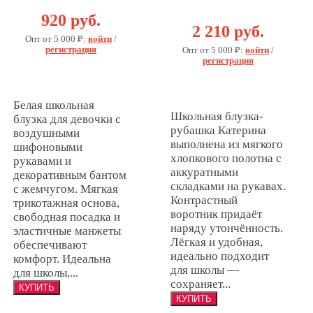
РУБАШКА
920 руб.
"Катерина"
2 210 руб.
Опт от 5 000 ₽:
войти
/
регистрация
Опт от 5 000 ₽:
войти
/
регистрация
Белая школьная
Школьная блузка-
блузка для девочки с
рубашка Катерина
воздушными
выполнена из мягкого
шифоновыми
хлопкового полотна с
рукавами и
аккуратными
декоративным бантом
складками на рукавах.
с жемчугом. Мягкая
Контрастный
трикотажная основа,
воротник придаёт
свободная посадка и
наряду утончённость.
эластичные манжеты
Лёгкая и удобная,
обеспечивают
идеально подходит
комфорт. Идеальна
для школы —
для школы,...
сохраняет...